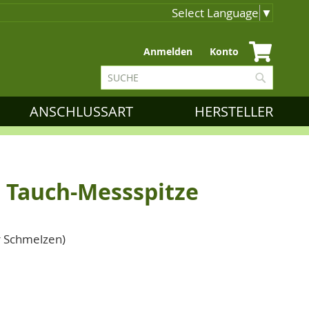
Select Language
▼
Zum
Anmelden
Konto
Inhalt
Suche
springen
Suche
ANSCHLUSSART
HERSTELLER
 Tauch-Messspitze
r Schmelzen)