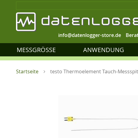
info@datenlogger-store.de
Bera
MESSGRÖSSE
ANWENDUNG
Startseite
testo Thermoelement Tauch-Messspi
Zum
Ende
der
Bildgalerie
springen