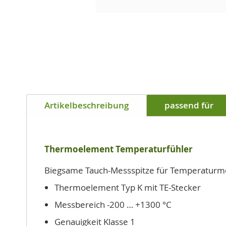
Zum
Anfang
der
Bildgalerie
springen
Artikelbeschreibung
passend für
Thermoelement Temperaturfühler
Biegsame Tauch-Messspitze für Temperaturmes
Thermoelement Typ K mit TE-Stecker
Messbereich -200 … +1300 °C
Genauigkeit Klasse 1