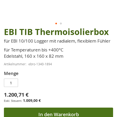
EBI TIB Thermoisolierbox
Zum
Anfang
für EBI 10/100 Logger mit radialem, flexiblem Fühler
der
Bildgalerie
für Temperaturen bis +400°C
springen
Edelstahl, 160 x 160 x 82 mm
Artikelnummer
ebro-1340-1894
Menge
1.200,71 €
1.009,00 €
In den Warenkorb