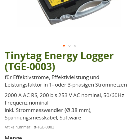
Tinytag Energy Logger
Zum
Anfang
(TGE-0003)
der
Bildgalerie
für Effektivströme, Effektivleistung und
springen
Leistungsfaktor in 1- oder 3-phasigen Stromnetzen
2000 A AC RS, 200 bis 253 V AC nominal, 50/60Hz
Frequenz nominal
inkl. Strommesswandler (Ø 38 mm),
Spannungsmesskabel, Software
Artikelnummer
tt-TGE-0003
Menge