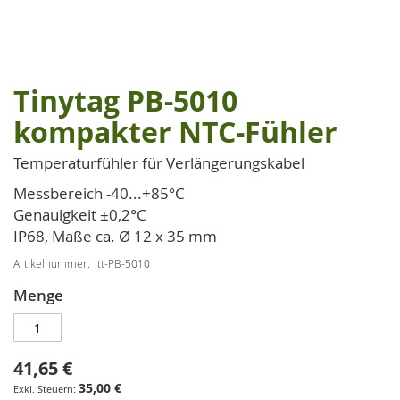
Tinytag PB-5010
Zum
Anfang
kompakter NTC-Fühler
der
Bildgalerie
Temperaturfühler für Verlängerungskabel
springen
Messbereich -40...+85°C
Genauigkeit ±0,2°C
IP68, Maße ca. Ø 12 x 35 mm
Artikelnummer
tt-PB-5010
Menge
41,65 €
35,00 €