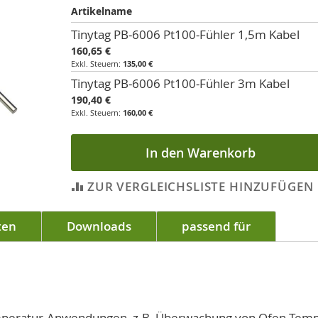
Artikelname
Artikel
Tinytag PB-6006 Pt100-Fühler 1,5m Kabel
für
160,65 €
gruppiertes
135,00 €
Produkt
Tinytag PB-6006 Pt100-Fühler 3m Kabel
190,40 €
160,00 €
In den Warenkorb
ZUR VERGLEICHSLISTE HINZUFÜGEN
ten
Downloads
passend für
emperatur-Anwendungen, z.B. Überwachung von Ofen-Tem