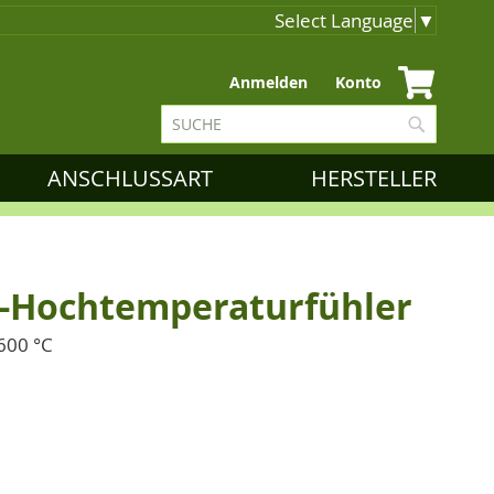
Select Language
▼
Zum
Anmelden
Konto
Inhalt
Suche
springen
Suche
ANSCHLUSSART
HERSTELLER
0-Hochtemperaturfühler
600 °C