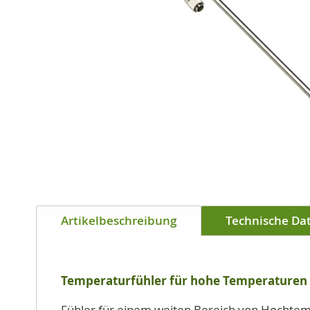
Zum
Anfang
Artikelbeschreibung
Technische Da
der
Bildgalerie
springen
Temperaturfühler für hohe Temperaturen
Fühler für einem weiten Bereich von Hocht