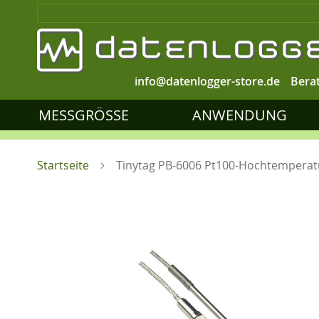
info@datenlogger-store.de
Bera
MESSGRÖSSE
ANWENDUNG
Startseite
Tinytag PB-6006 Pt100-Hochtemperat
Zum
Ende
der
Bildgalerie
springen