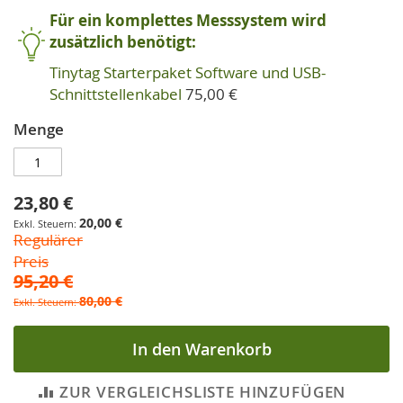
Für ein komplettes Messsystem wird
zusätzlich benötigt:
Tinytag Starterpaket Software und USB-
Schnittstellenkabel
75,00 €
Menge
23,80 €
Sonderpreis
20,00 €
Regulärer
Preis
95,20 €
80,00 €
In den Warenkorb
ZUR VERGLEICHSLISTE HINZUFÜGEN