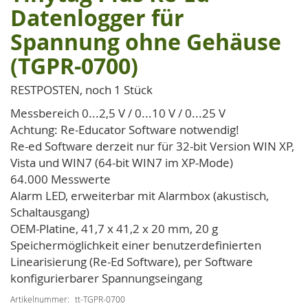
Anfang
Datenlogger für
der
Spannung ohne Gehäuse
Bildgalerie
springen
(TGPR-0700)
RESTPOSTEN, noch 1 Stück
Messbereich 0...2,5 V / 0...10 V / 0...25 V
Achtung: Re-Educator Software notwendig!
Re-ed Software derzeit nur für 32-bit Version WIN XP,
Vista und WIN7 (64-bit WIN7 im XP-Mode)
64.000 Messwerte
Alarm LED, erweiterbar mit Alarmbox (akustisch,
Schaltausgang)
OEM-Platine, 41,7 x 41,2 x 20 mm, 20 g
Speichermöglichkeit einer benutzerdefinierten
Linearisierung (Re-Ed Software), per Software
konfigurierbarer Spannungseingang
Artikelnummer
tt-TGPR-0700