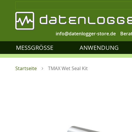
info@datenlogger-store.de
Bera
MESSGRÖSSE
ANWENDUNG
Startseite
TMAX Wet Seal Kit
Zum
Ende
der
Bildgalerie
springen