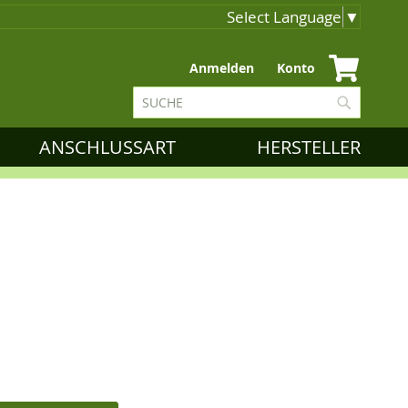
Select Language
▼
Zum
Anmelden
Konto
Inhalt
Suche
springen
Suche
ANSCHLUSSART
HERSTELLER