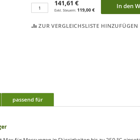
141,61 €
In den 
119,00 €
ZUR VERGLEICHSLISTE HINZUFÜGEN
passend für
ger
Max für Messungen in Flüssigkeiten bis zu 250 °C einset