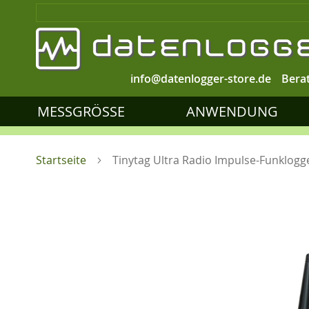
info@datenlogger-store.de
Bera
MESSGRÖSSE
ANWENDUNG
Startseite
Tinytag Ultra Radio Impulse-Funklogg
Zum
Ende
der
Bildgalerie
springen