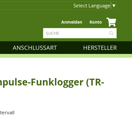
Select Language
▼
Zum
Anmelden
Konto
Inhalt
Suche
springen
Suche
ANSCHLUSSART
HERSTELLER
mpulse-Funklogger (TR-
tervall