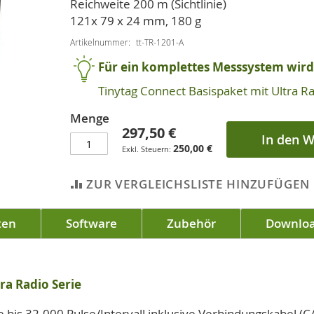
Reichweite 200 m (Sichtlinie)
121x 79 x 24 mm, 180 g
Artikelnummer
tt-TR-1201-A
Für ein komplettes Messsystem wird 
Tinytag Connect Basispaket mit Ultra 
Menge
297,50 €
In den 
250,00 €
ZUR VERGLEICHSLISTE HINZUFÜGEN
ten
Software
Zubehör
Downlo
ra Radio Serie
 bis 32.000 Pulse/Intervall inklusive Verbindungskabel 