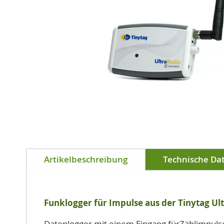
Zum
Anfang
Artikelbeschreibung
Technische Da
der
Bildgalerie
springen
Funklogger für Impulse aus der Tinytag Ult
Datenlogger mit einem Eingang fürZählimpulse