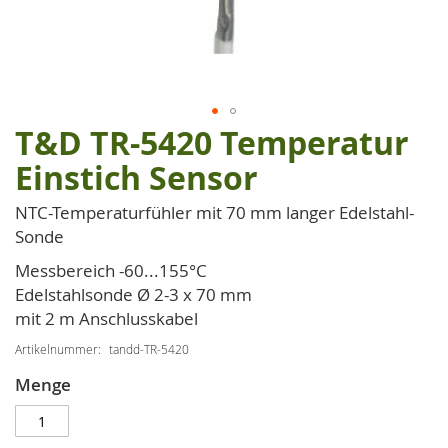
T&D TR-5420 Temperatur
Zum
Anfang
Einstich Sensor
der
Bildgalerie
NTC-Temperaturfühler mit 70 mm langer Edelstahl-
springen
Sonde
Messbereich -60...155°C
Edelstahlsonde Ø 2-3 x 70 mm
mit 2 m Anschlusskabel
Artikelnummer
tandd-TR-5420
Menge