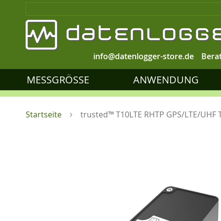
info@datenlogger-store.de
Bera
MESSGRÖSSE
ANWENDUNG
Startseite
trusted™ T10LTE RHTP GPS/LTE/UHF T
Zum
Ende
der
Bildgalerie
springen