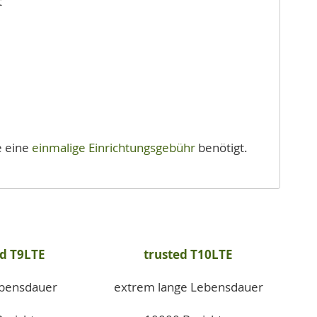
t
e eine
einmalige Einrichtungsgebühr
benötigt.
ed T9LTE
trusted T10LTE
ebensdauer
extrem lange Lebensdauer