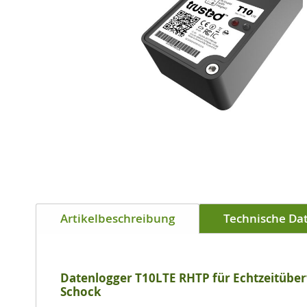
Zum
Anfang
Artikelbeschreibung
Technische Da
der
Bildgalerie
springen
Datenlogger T10LTE RHTP für Echtzeitüber
Schock