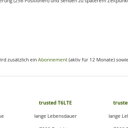
erung (256 Positionen) und Senden zu späterem Zeitpunk
rd zusätzlich ein
Abonnement
(aktiv für 12 Monate) sowi
trusted T6LTE
trust
se
lange Lebensdauer
lange L