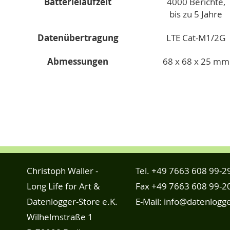
Batterielaufzeit
4000 Berichte,
bis zu 5 Jahre
Datenübertragung
LTE Cat-M1/2G
Abmessungen
68 x 68 x 25 mm
Christoph Waller -
Tel.
+49 7663 608 99-2
Long Life for Art &
Fax +49 7663 608 99-2
Datenlogger-Store e.K.
E-Mail:
info@datenlogge
Wilhelmstraße 1