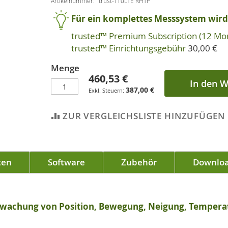
Artikelnummer
trust-T10LTE RHTP
Für ein komplettes Messsystem wird 
trusted™ Premium Subscription (12 Mo
trusted™ Einrichtungsgebühr
30,00 €
Menge
460,53 €
In den 
387,00 €
ZUR VERGLEICHSLISTE HINZUFÜGEN
ten
Software
Zubehör
Downlo
wachung von Position, Bewegung, Neigung, Temperatu