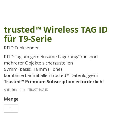
trusted™ Wireless TAG ID
Zum
Anfang
für T9-Serie
der
Bildgalerie
RFID Funksender
springen
RFID-Tag um gemeinsame Lagerung/Transport
mehrerer Objekte sicherzustellen
57mm (basis), 18mm (Höhe)
kombinierbar mit allen trusted™ Datenloggern
Trusted™ Premium Subscription erforderlich!
Artikelnummer
TRUST-TAG-ID
Menge