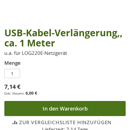
USB-Kabel-Verlängerung,,
Zum
Anfang
ca. 1 Meter
der
Bildgalerie
u.a. für LOG220E-Netzgerät
springen
Menge
7,14 €
6,00 €
In den Warenkorb
ZUR VERGLEICHSLISTE HINZUFÜGEN
Lieferzeit: 7-14 Tage