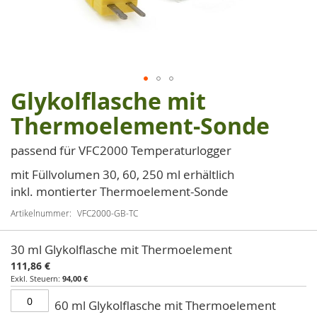
Glykolflasche mit
Zum
Anfang
Thermoelement-Sonde
der
Bildgalerie
passend für VFC2000 Temperaturlogger
springen
mit Füllvolumen 30, 60, 250 ml erhältlich
inkl. montierter Thermoelement-Sonde
Artikelnummer
VFC2000-GB-TC
Artikel
30 ml Glykolflasche mit Thermoelement
für
111,86 €
gruppiertes
94,00 €
Produkt
60 ml Glykolflasche mit Thermoelement