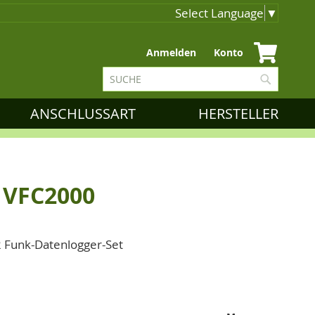
Select Language
▼
Zum
Anmelden
Konto
Inhalt
Suche
springen
Suche
ANSCHLUSSART
HERSTELLER
r VFC2000
2 Funk-Datenlogger-Set