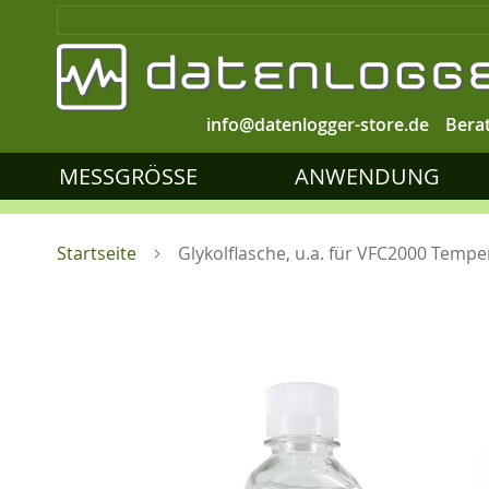
info@datenlogger-store.de
Bera
MESSGRÖSSE
ANWENDUNG
Startseite
Glykolflasche, u.a. für VFC2000 Temp
Zum
Ende
der
Bildgalerie
springen