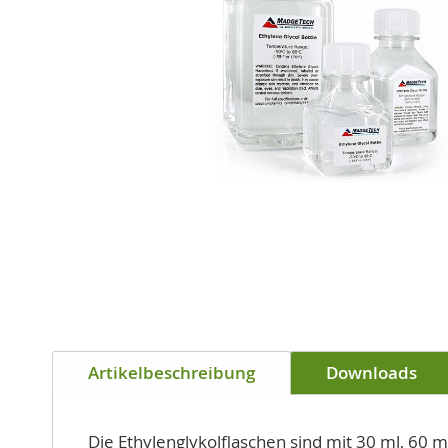
Zum
Anfang
der
Bildgalerie
Artikelbeschreibung
Downloads
springen
Die Ethylenglykolflaschen sind mit 30 ml, 60 m