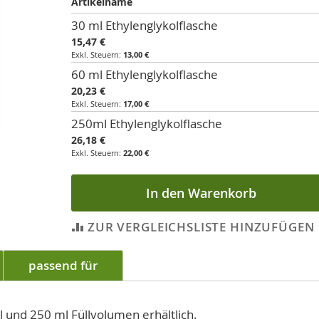
Artikelname
Artikel
30 ml Ethylenglykolflasche
für
15,47 €
gruppiertes
13,00 €
Produkt
60 ml Ethylenglykolflasche
20,23 €
17,00 €
250ml Ethylenglykolflasche
26,18 €
22,00 €
In den Warenkorb
ZUR VERGLEICHSLISTE HINZUFÜGEN
passend für
l und 250 ml Füllvolumen erhältlich.