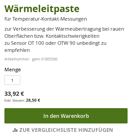
Wärmeleitpaste
Zum
Anfang
für Temperatur-Kontakt-Messungen
der
Bildgalerie
zur Verbesserung der Wärmeübertragung bei rauen
springen
Oberflächen bzw. Kontaktschwierigkeiten
zu Sensor OT 100 oder OTW 90 unbedingt zu
empfehlen
Artikelnummer
gann-31005500
Menge
33,92 €
28,50 €
In den Warenkorb
ZUR VERGLEICHSLISTE HINZUFÜGEN