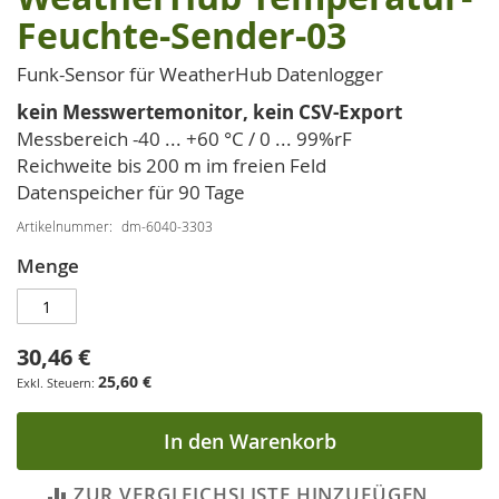
Anfang
Feuchte-Sender-03
der
Bildgalerie
Funk-Sensor für WeatherHub Datenlogger
springen
kein Messwertemonitor, kein CSV-Export
Messbereich -40 ... +60 °C / 0 ... 99%rF
Reichweite bis 200 m im freien Feld
Datenspeicher für 90 Tage
Artikelnummer
dm-6040-3303
Menge
30,46 €
25,60 €
In den Warenkorb
ZUR VERGLEICHSLISTE HINZUFÜGEN