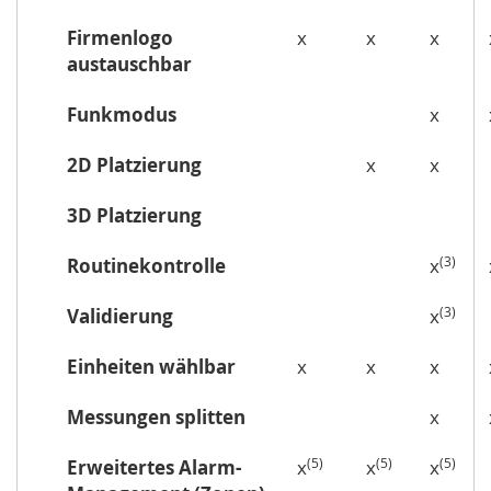
Firmenlogo
x
x
x
austauschbar
Funkmodus
x
2D Platzierung
x
x
3D Platzierung
(3)
Routinekontrolle
x
(3)
Validierung
x
Einheiten wählbar
x
x
x
Messungen splitten
x
(5)
(5)
(5)
Erweitertes Alarm-
x
x
x