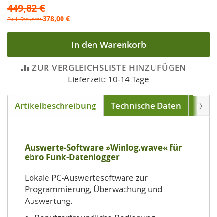
449,82 €
378,00 €
In den Warenkorb
ZUR VERGLEICHSLISTE HINZUFÜGEN
Lieferzeit: 10-14 Tage
Artikelbeschreibung
Technische Daten
pass
Weite
Auswerte-Software »Winlog.wave« für
ebro Funk-Datenlogger
Lokale PC-Auswertesoftware zur
Programmierung, Überwachung und
Auswertung.