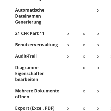
Automatische
x
Dateinamen
Generierung
21 CFR Part 11
x
x
x
Benutzerverwaltung
x
x
x
Audit-Trail
x
x
x
Diagramm-
x
x
Eigenschaften
bearbeiten
Mehrere Dokumente
x
x
öffnen
Export (Excel, PDF)
x
x
x