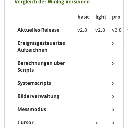
Vergleich der Winlog Versionen
basic
light
pro
Aktuelles Release
v2.8
v2.8
v2.8
Ereignisgesteuertes
x
Aufzeichnen
Berechnungen über
x
Scripts
Systemscripts
x
Bilderverwaltung
x
Messmodus
x
Cursor
x
x