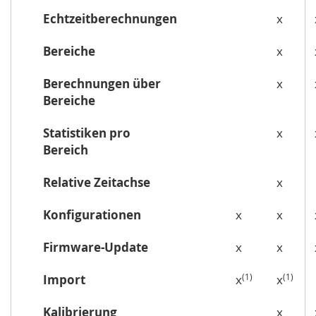
Echtzeitberechnungen
x
Bereiche
x
Berechnungen über
x
Bereiche
Statistiken pro
x
Bereich
Relative Zeitachse
x
Konfigurationen
x
x
Firmware-Update
x
x
(1)
(1)
Import
x
x
Kalibrierung
x