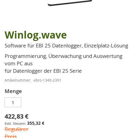
Winlog.wave
Zum
Anfang
Software für EBI 25 Datenlogger, Einzelplatz-Lösung
der
Bildgalerie
Programmierung, Überwachung und Auswertung
springen
vom PC aus
für Datenlogger der EBI 25 Serie
Artikelnummer
ebro-1340-2391
Menge
422,83 €
Sonderpreis
355,32 €
Regulärer
Preis