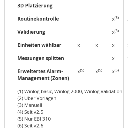
3D Platzierung
(3)
Routinekontrolle
x
(3)
Validierung
x
Einheiten wählbar
x
x
x
Messungen splitten
x
(5)
(5)
(5)
Erweitertes Alarm-
x
x
x
Management (Zonen)
(1) Winlog.basic, Winlog 2000, Winlog.Validation
(2) Über Vorlagen
(3) Manuell
(4) Seit v2.5
(5) Nur EBI 310
(6) Seit v2.6