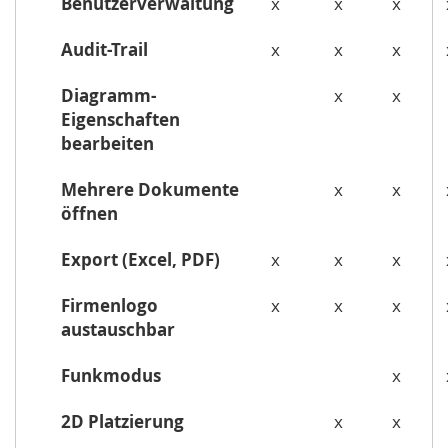
Benutzerverwaltung
x
x
x
Audit-Trail
x
x
x
Diagramm-
x
x
Eigenschaften
bearbeiten
Mehrere Dokumente
x
x
öffnen
Export (Excel, PDF)
x
x
x
Firmenlogo
x
x
x
austauschbar
Funkmodus
x
2D Platzierung
x
x