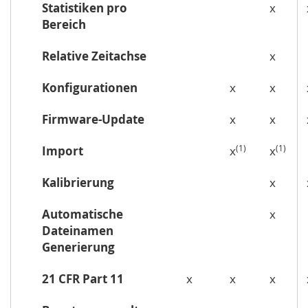
Statistiken pro
x
Bereich
Relative Zeitachse
x
Konfigurationen
x
x
Firmware-Update
x
x
(1)
(1)
Import
x
x
Kalibrierung
x
Automatische
x
Dateinamen
Generierung
21 CFR Part 11
x
x
x