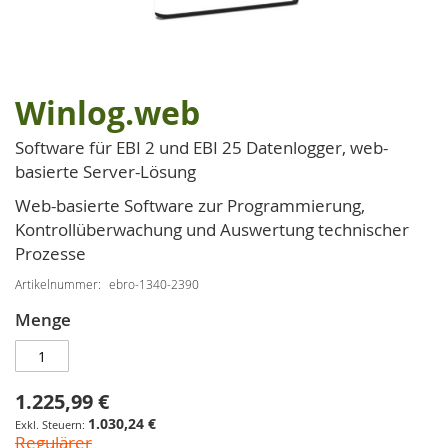
Winlog.web
Zum
Anfang
Software für EBI 2 und EBI 25 Datenlogger, web-
der
basierte Server-Lösung
Bildgalerie
springen
Web-basierte Software zur Programmierung,
Kontrollüberwachung und Auswertung technischer
Prozesse
Artikelnummer
ebro-1340-2390
Menge
1.225,99 €
Sonderpreis
1.030,24 €
Regulärer