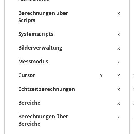
Berechnungen über
x
Scripts
Systemscripts
x
Bilderverwaltung
x
Messmodus
x
Cursor
x
x
Echtzeitberechnungen
x
Bereiche
x
Berechnungen über
x
Bereiche