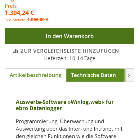
Preis
1.304,24 €
1.096,00 €
In den Warenkorb
ZUR VERGLEICHSLISTE HINZUFÜGEN
Lieferzeit: 10-14 Tage
Artikelbeschreibung
Technische Daten
pass
Weite
Auswerte-Software »Winlog.web« für
ebro Datenlogger
Programmierung, Überwachung und
Auswertung über das Inter- und Intranet mit
den gleichen Funktionen wie die Software