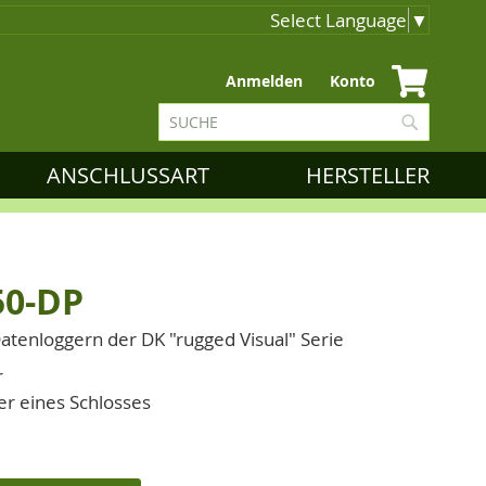
Select Language
▼
Zum
Anmelden
Konto
Inhalt
Suche
springen
Suche
ANSCHLUSSART
HERSTELLER
0-DP
atenloggern der DK "rugged Visual" Serie
r
r eines Schlosses