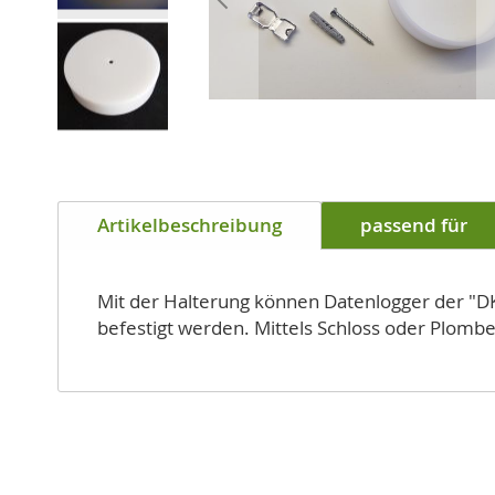
Zum
Anfang
Artikelbeschreibung
passend für
der
Bildgalerie
springen
Mit der Halterung können Datenlogger der "DK
befestigt werden. Mittels Schloss oder Plombe