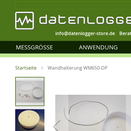
info@datenlogger-store.de
Bera
MESSGRÖSSE
ANWENDUNG
Startseite
Wandhalterung WM650-DP
Zum
Ende
der
Bildgalerie
springen