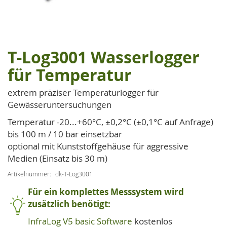
T-Log3001 Wasserlogger
Zum
Anfang
für Temperatur
der
Bildgalerie
extrem präziser Temperaturlogger für
springen
Gewässeruntersuchungen
Temperatur -20...+60°C, ±0,2°C (±0,1°C auf Anfrage)
bis 100 m / 10 bar einsetzbar
optional mit Kunststoffgehäuse für aggressive
Medien (Einsatz bis 30 m)
Artikelnummer
dk-T-Log3001
Für ein komplettes Messsystem wird
zusätzlich benötigt:
InfraLog V5 basic Software
kostenlos