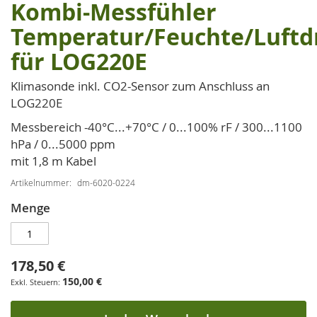
Kombi-Messfühler
Zum
Anfang
Temperatur/Feuchte/Luftd
der
für LOG220E
Bildgalerie
springen
Klimasonde inkl. CO2-Sensor zum Anschluss an
LOG220E
Messbereich -40°C...+70°C / 0...100% rF / 300...1100
hPa / 0...5000 ppm
mit 1,8 m Kabel
Artikelnummer
dm-6020-0224
Menge
178,50 €
150,00 €