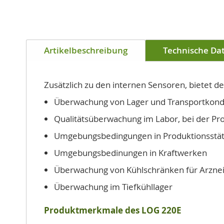
Zum
Anfang
Artikelbeschreibung
Technische Da
der
Bildgalerie
springen
Zusätzlich zu den internen Sensoren, bietet d
Überwachung von Lager und Transportkon
Qualitätsüberwachung im Labor, bei der Pr
Umgebungsbedingungen in Produktionsstä
Umgebungsbedinungen in Kraftwerken
Überwachung von Kühlschränken für Arznei
Überwachung im Tiefkühllager
Produktmerkmale des LOG 220E