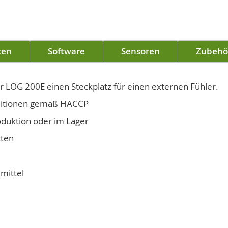
ten
Software
Sensoren
Zubehö
er LOG 200E einen Steckplatz für einen externen Fühler.
ditionen gemäß HACCP
oduktion oder im Lager
tten
mittel