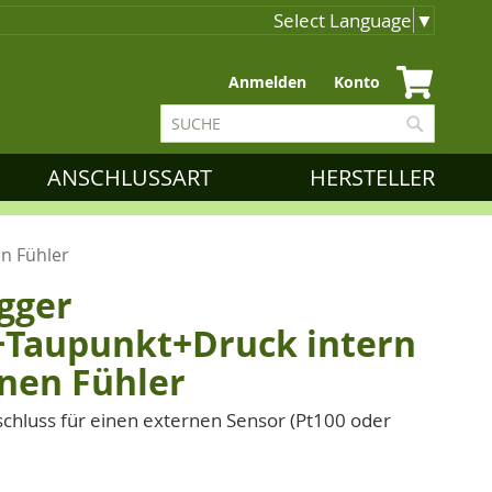
Select Language
▼
Zum
Anmelden
Konto
Inhalt
Suche
springen
Suche
ANSCHLUSSART
HERSTELLER
n Fühler
gger
Taupunkt+Druck intern
rnen Fühler
chluss für einen externen Sensor (Pt100 oder