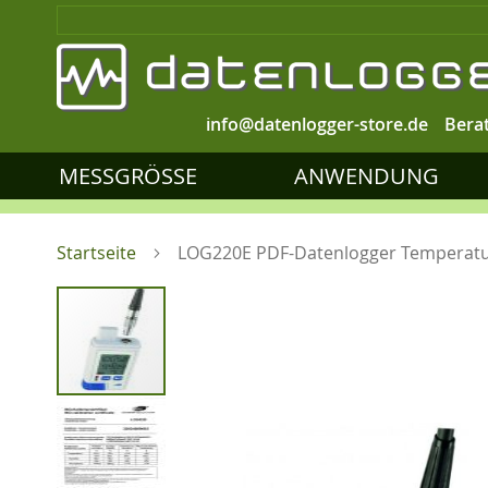
info@datenlogger-store.de
Bera
MESSGRÖSSE
ANWENDUNG
Startseite
LOG220E PDF-Datenlogger Temperatur
Zum
Ende
der
Bildgalerie
springen