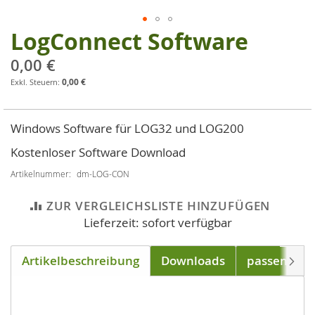
LogConnect Software
Zum
Anfang
0,00 €
der
0,00 €
Bildgalerie
springen
Windows Software für LOG32 und LOG200
Kostenloser Software Download
Artikelnummer
dm-LOG-CON
ZUR VERGLEICHSLISTE HINZUFÜGEN
Lieferzeit: sofort verfügbar
Artikelbeschreibung
Downloads
passend für
Weite