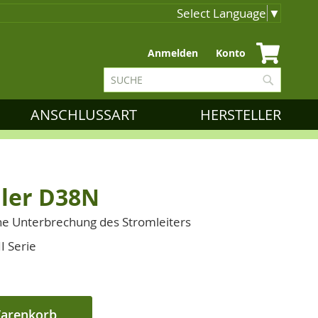
Select Language
▼
Zum
Anmelden
Konto
Inhalt
Suche
springen
Suche
ANSCHLUSSART
HERSTELLER
ler D38N
ne Unterbrechung des Stromleiters
I Serie
Warenkorb