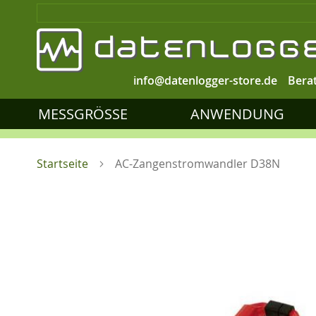
info@datenlogger-store.de
Bera
MESSGRÖSSE
ANWENDUNG
Startseite
AC-Zangenstromwandler D38N
Zum
Ende
der
Bildgalerie
springen