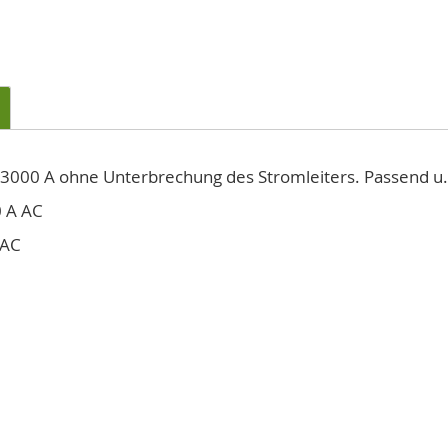
000 A ohne Unterbrechung des Stromleiters. Passend u.a. 
0 A AC
 AC