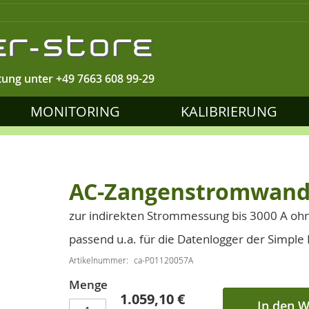
tung unter
+49 7663 608 99-29
MONITORING
KALIBRIERUNG
AC-Zangenstromwand
zur indirekten Strommessung bis 3000 A oh
passend u.a. für die Datenlogger der Simple I
Artikelnummer
ca-P01120057A
Menge
1.059,10 €
In den 