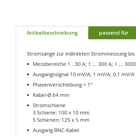
Zum
Anfang
Artikelbeschreibung
passend für
der
Bildgalerie
springen
Stromzange zur indirekten Strommessung bis 3
Messbereiche 1 ..30 A; 1 ... 300 A; 1 ... 300
Ausgangssignal 10 mV/A; 1 mV/A; 0,1 mV/A
Phasenverschiebung < 1°
Kabel-Ø 64 mm
Stromschiene
3 Schiene: 100 x 10 mm
5 Schienen: 125 x 5 mm
Ausgang BNC-Kabel