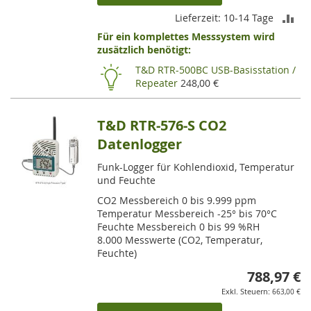
ZU
Lieferzeit: 10-14 Tage
Für ein komplettes Messsystem wird
VE
zusätzlich benötigt:
HI
T&D RTR-500BC USB-Basisstation /
Repeater
248,00 €
T&D RTR-576-S CO2
Datenlogger
Funk-Logger für Kohlendioxid, Temperatur
und Feuchte
CO2 Messbereich 0 bis 9.999 ppm
Temperatur Messbereich -25° bis 70°C
Feuchte Messbereich 0 bis 99 %RH
8.000 Messwerte (CO2, Temperatur,
Feuchte)
788,97 €
663,00 €