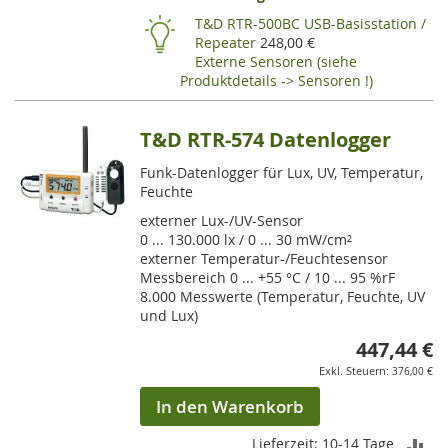
HI
T&D RTR-500BC USB-Basisstation /
Repeater
248,00 €
Externe Sensoren (siehe
Produktdetails -> Sensoren !)
T&D RTR-574 Datenlogger
Funk-Datenlogger für Lux, UV, Temperatur,
Feuchte
externer Lux-/UV-Sensor
0 ... 130.000 lx / 0 ... 30 mW/cm²
externer Temperatur-/Feuchtesensor
Messbereich 0 ... +55 °C / 10 ... 95 %rF
8.000 Messwerte (Temperatur, Feuchte, UV
und Lux)
447,44 €
376,00 €
In den Warenkorb
ZU
Lieferzeit: 10-14 Tage