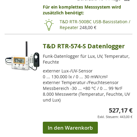
Für ein komplettes Messsystem wird
VE
zusätzlich benötigt:
HI
T&D RTR-500BC USB-Basisstation /
Repeater
248,00 €
T&D RTR-574-S Datenlogger
Funk-Datenlogger für Lux, UV, Temperatur,
Feuchte
externer Lux-/UV-Sensor
0 ... 130.000 lx / 0 ... 30 mW/cm²
externer Temperatur-/Feuchtesensor
Messbereich -30 ... +80 °C / 0 ... 99 %rF
8.000 Messwerte (Temperatur, Feuchte, UV
und Lux)
527,17 €
443,00 €
In den Warenkorb