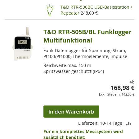
HI
T&D RTR-500BC USB-Basisstation /
Repeater
248,00 €
T&D RTR-505B/BL Funklogger
Multifunktional
Funk-Datenlogger für Spannung, Strom,
Pt100/Pt1000, Thermoelemente, Impulse
Reichweite max. 150 m
Spritzwasser geschützt (IP64)
Ab
168,98 €
142,00 €
In den Warenkorb
ZU
Lieferzeit: 10-14 Tage
Für ein komplettes Messsystem wird
VE
zusätzlich benötigt: