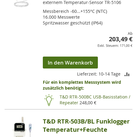
externem Temperatur-Sensor TR-5106
Messbereich -60...+155°C (NTC)
16.000 Messwerte
Spritzwasser geschützt (IP64)
Ab
203,49 €
171,00 €
In den Warenkorb
ZU
Lieferzeit: 10-14 Tage
Für ein komplettes Messsystem wird
VE
zusätzlich benötigt:
HI
T&D RTR-500BC USB-Basisstation /
Repeater
248,00 €
T&D RTR-503B/BL Funklogger
Temperatur+Feuchte