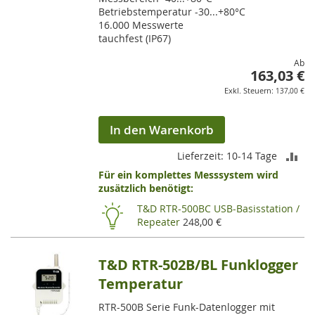
Betriebstemperatur -30...+80°C
16.000 Messwerte
tauchfest (IP67)
Ab
163,03 €
137,00 €
In den Warenkorb
ZU
Lieferzeit: 10-14 Tage
Für ein komplettes Messsystem wird
VE
zusätzlich benötigt:
HI
T&D RTR-500BC USB-Basisstation /
Repeater
248,00 €
T&D RTR-502B/BL Funklogger
Temperatur
RTR-500B Serie Funk-Datenlogger mit