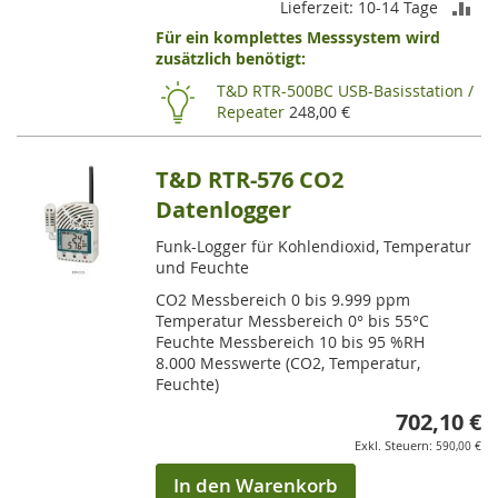
ZU
Lieferzeit: 10-14 Tage
Für ein komplettes Messsystem wird
VE
zusätzlich benötigt:
HI
T&D RTR-500BC USB-Basisstation /
Repeater
248,00 €
T&D RTR-576 CO2
Datenlogger
Funk-Logger für Kohlendioxid, Temperatur
und Feuchte
CO2 Messbereich 0 bis 9.999 ppm
Temperatur Messbereich 0° bis 55°C
Feuchte Messbereich 10 bis 95 %RH
8.000 Messwerte (CO2, Temperatur,
Feuchte)
702,10 €
590,00 €
In den Warenkorb