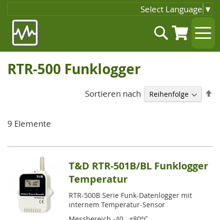
Select Language
▼
Zum
Suche
Inhalt
springen
RTR-500 Funklogger
A
Sortieren nach
so
9
Elemente
T&D RTR-501B/BL Funklogger
Temperatur
RTR-500B Serie Funk-Datenlogger mit
internem Temperatur-Sensor
Messbereich -40...+80°C