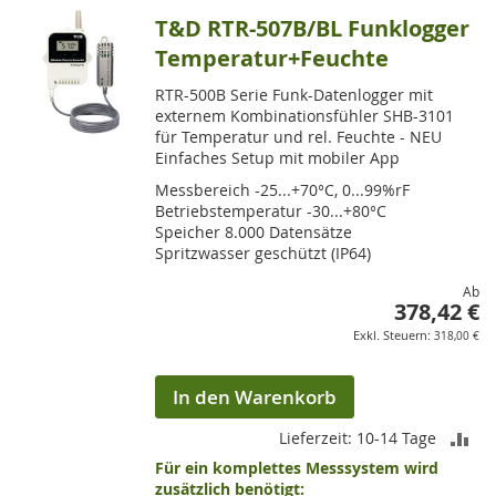
T&D RTR-507B/BL Funklogger
Temperatur+Feuchte
RTR-500B Serie Funk-Datenlogger mit
externem Kombinationsfühler SHB-3101
für Temperatur und rel. Feuchte - NEU
Einfaches Setup mit mobiler App
Messbereich -25...+70°C, 0...99%rF
Betriebstemperatur -30...+80°C
Speicher 8.000 Datensätze
Spritzwasser geschützt (IP64)
Ab
378,42 €
318,00 €
In den Warenkorb
ZU
Lieferzeit: 10-14 Tage
Für ein komplettes Messsystem wird
VE
zusätzlich benötigt: