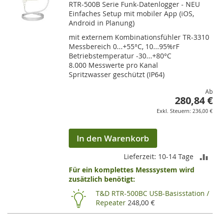
RTR-500B Serie Funk-Datenlogger - NEU
Einfaches Setup mit mobiler App (iOS,
Android in Planung)
mit externem Kombinationsfühler TR-3310
Messbereich 0...+55°C, 10...95%rF
Betriebstemperatur -30...+80°C
8.000 Messwerte pro Kanal
Spritzwasser geschützt (IP64)
Ab
280,84 €
236,00 €
In den Warenkorb
ZU
Lieferzeit: 10-14 Tage
Für ein komplettes Messsystem wird
VE
zusätzlich benötigt:
HI
T&D RTR-500BC USB-Basisstation /
Repeater
248,00 €