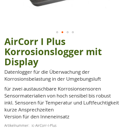
AirCorr I Plus
Zum
Anfang
Korrosionslogger mit
der
Display
Bildgalerie
springen
Datenlogger für die Überwachung der
Korrosionsbelastung in der Umgebungsluft
für zwei austauschbare Korrosionsensoren
Sensormaterialien von hoch sensibel bis robust
inkl. Sensoren für Temperatur und Luftfeuchtigkeit
kurze Ansprechzeiten
Version für den Inneneinsatz
Artikelnummer
ic-AirCorr-I-Plus