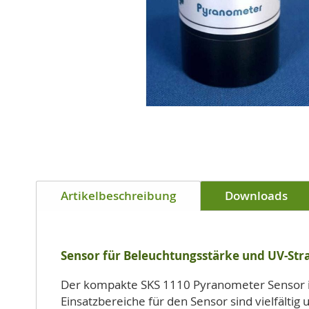
Zum
Anfang
Artikelbeschreibung
Downloads
der
Bildgalerie
springen
Sensor für Beleuchtungsstärke und UV-Str
Der kompakte SKS 1110 Pyranometer Sensor ist
Einsatzbereiche für den Sensor sind vielfälti