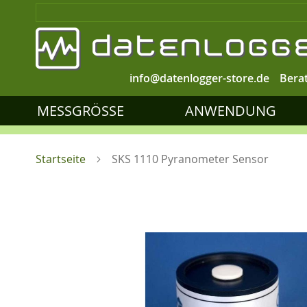
info@datenlogger-store.de
Bera
MESSGRÖSSE
ANWENDUNG
Startseite
SKS 1110 Pyranometer Sensor
Zum
Ende
der
Bildgalerie
springen