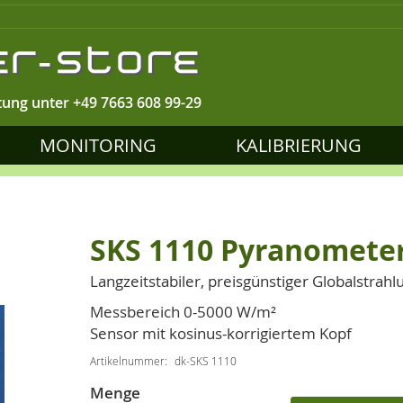
tung unter
+49 7663 608 99-29
MONITORING
KALIBRIERUNG
SKS 1110 Pyranomete
Langzeitstabiler, preisgünstiger Globalstrah
Messbereich 0-5000 W/m²
Sensor mit kosinus-korrigiertem Kopf
Artikelnummer
dk-SKS 1110
Menge