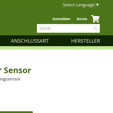
Select Language
▼
Zum
Anmelden
Konto
Inhalt
Suche
springen
Suche
ANSCHLUSSART
HERSTELLER
r Sensor
lungssensor