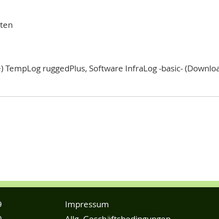
lten
 TempLog ruggedPlus, Software InfraLog -basic- (Download
9
Impressum
0
Allg. Geschäftsbedingungen