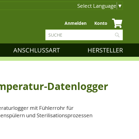
Select Language
▼
Zum
Anmelden
Konto
Inhalt
Suche
springen
Suche
ANSCHLUSSART
HERSTELLER
mperatur-Datenlogger
aturlogger mit Fühlerrohr für
nspülern und Sterilisationsprozessen