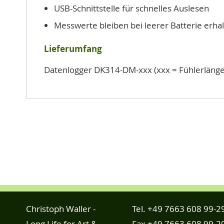
USB-Schnittstelle für schnelles Auslesen
Messwerte bleiben bei leerer Batterie erha
Lieferumfang
Datenlogger DK314-DM-xxx (xxx = Fühlerlänge)
Christoph Waller -
Tel.
+49 7663 608 99-2
Long Life for Art &
Fax +49 7663 608 99-2