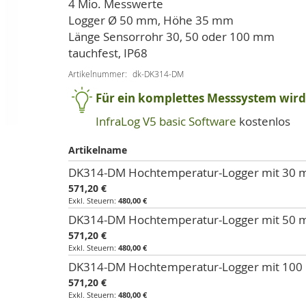
4 Mio. Messwerte
Logger Ø 50 mm, Höhe 35 mm
Länge Sensorrohr 30, 50 oder 100 mm
tauchfest, IP68
Artikelnummer
dk-DK314-DM
Für ein komplettes Messsystem wird 
InfraLog V5 basic Software
kostenlos
Artikelname
Artikel
DK314-DM Hochtemperatur-Logger mit 30
für
571,20 €
gruppiertes
480,00 €
Produkt
DK314-DM Hochtemperatur-Logger mit 50
571,20 €
480,00 €
DK314-DM Hochtemperatur-Logger mit 10
571,20 €
480,00 €