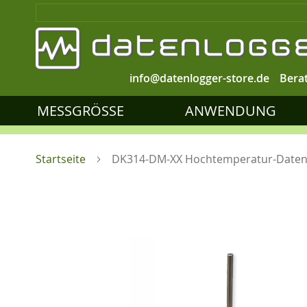
info@datenlogger-store.de
Bera
MESSGRÖSSE
ANWENDUNG
Startseite
DK314-DM-XX Hochtemperatur-Datenl
Zum
Ende
der
Bildgalerie
springen