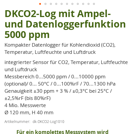
DKCO2-Log mit Ampel-
Zum
Anfang
und Datenloggerfunktion
der
5000 ppm
Bildgalerie
springen
Kompakter Datenlogger für Kohlendioxid (CO2),
Temperatur, Luftfeuchte und Luftdruck
integrierter Sensor für CO2, Temperatur, Luftfeuchte
und Luftdruck
Messbereich 0...5000 ppm / 0...10000 ppm
(optional)/ 0... 50°C / 0...100%rF / 70...1300 hPa
Genauigkeit ±30 ppm + 3 % / ±0,3°C bei 25°C /
±2,5%rF (bis 80%rF)
4 Mio. Messwerte
Ø 120 mm, H 40 mm
Artikelnummer
dk-DKCO2-Log1010
Für ein komplettes Messsystem wird