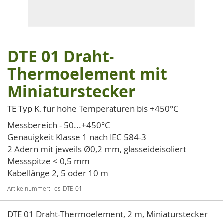
DTE 01 Draht-
Zum
Anfang
Thermoelement mit
der
Miniaturstecker
Bildgalerie
springen
TE Typ K, für hohe Temperaturen bis +450°C
Messbereich - 50...+450°C
Genauigkeit Klasse 1 nach IEC 584-3
2 Adern mit jeweils Ø0,2 mm, glasseideisoliert
Messspitze < 0,5 mm
Kabellänge 2, 5 oder 10 m
Artikelnummer
es-DTE-01
Artikel
DTE 01 Draht-Thermoelement, 2 m, Miniaturstecker
für