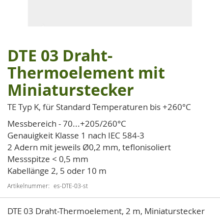
DTE 03 Draht-
Zum
Anfang
Thermoelement mit
der
Miniaturstecker
Bildgalerie
springen
TE Typ K, für Standard Temperaturen bis +260°C
Messbereich - 70...+205/260°C
Genauigkeit Klasse 1 nach IEC 584-3
2 Adern mit jeweils Ø0,2 mm, teflonisoliert
Messspitze < 0,5 mm
Kabellänge 2, 5 oder 10 m
Artikelnummer
es-DTE-03-st
Artikel
DTE 03 Draht-Thermoelement, 2 m, Miniaturstecker
für