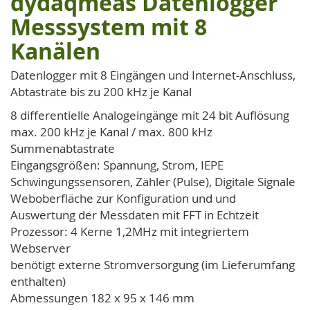
dydaqmeas Datenlogger
Anfang
Messsystem mit 8
der
Kanälen
Bildgalerie
springen
Datenlogger mit 8 Eingängen und Internet-Anschluss,
Abtastrate bis zu 200 kHz je Kanal
8 differentielle Analogeingänge mit 24 bit Auflösung
max. 200 kHz je Kanal / max. 800 kHz
Summenabtastrate
Eingangsgrößen: Spannung, Strom, IEPE
Schwingungssensoren, Zähler (Pulse), Digitale Signale
Weboberfläche zur Konfiguration und und
Auswertung der Messdaten mit FFT in Echtzeit
Prozessor: 4 Kerne 1,2MHz mit integriertem
Webserver
benötigt externe Stromversorgung (im Lieferumfang
enthalten)
Abmessungen 182 x 95 x 146 mm