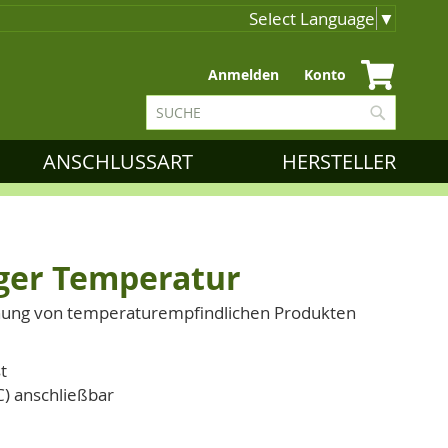
Select Language
▼
Zum
Anmelden
Konto
Inhalt
Suche
springen
Suche
ANSCHLUSSART
HERSTELLER
ger Temperatur
hung von temperaturempfindlichen Produkten
t
C) anschließbar