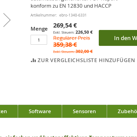
konform zu EN 12830 und HACCP
Artikelnummer
ebro-1340-6331
269,54 €
Sonderpreis
Menge
226,50 €
Regulärer Preis
In den 
359,38 €
302,00 €
ZUR VERGLEICHSLISTE HINZUFÜGEN
ten
Software
Sensoren
Zubehö