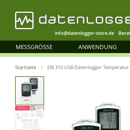
info@datenlogger-store.de
Bera
MESSGRÖSSE
ANWENDUNG
Startseite
EBI 310 USB-Datenlogger Temperatur
Zum
Ende
der
Bildgalerie
springen