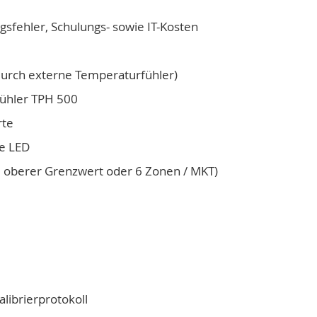
fehler, Schulungs- sowie IT-Kosten
durch externe Temperaturfühler)
ühler TPH 500
rte
de LED
 oberer Grenzwert oder 6 Zonen / MKT)
librierprotokoll