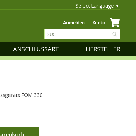
Select Language
▼
Zum
Anmelden
Konto
Inhalt
Suche
springen
Suche
ANSCHLUSSART
HERSTELLER
essgeräts FOM 330
Warenkorb