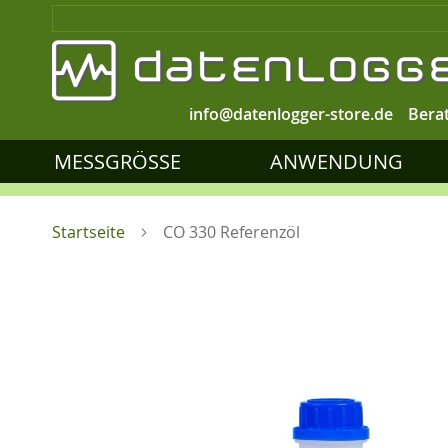
info@datenlogger-store.de
Bera
MESSGRÖSSE
ANWENDUNG
Startseite
CO 330 Referenzöl
Zum
Ende
der
Bildgalerie
springen