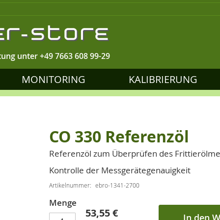
tung unter
+49 7663 608 99-29
MONITORING
KALIBRIERUNG
CO 330 Referenzöl
Referenzöl zum Überprüfen des Frittierölm
Kontrolle der Messgerätegenauigkeit
Artikelnummer
ebro-1341-2700
Menge
53,55 €
In den 