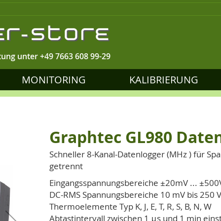
tung unter
+49 7663 608 99-29
MONITORING
KALIBRIERUNG
Graphtec GL980 Date
Schneller 8-Kanal-Datenlogger (MHz ) für S
getrennt
Eingangsspannungsbereiche ±20mV ... ±500
DC-RMS Spannungsbereiche 10 mV bis 250 
Thermoelemente Typ K, J, E, T, R, S, B, N, W
Abtastintervall zwischen 1 μs und 1 min einst