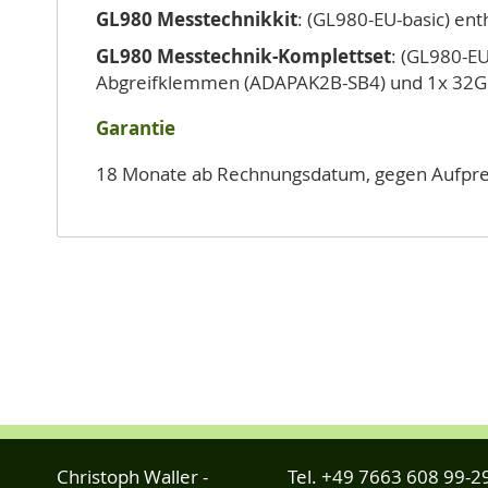
GL980 Messtechnikkit
: (GL980-EU-basic) ent
GL980 Messtechnik-Komplettset
: (GL980-EU
Abgreifklemmen (ADAPAK2B-SB4) und 1x 32GB
Garantie
18 Monate ab Rechnungsdatum, gegen Aufprei
Christoph Waller -
Tel.
+49 7663 608 99-2