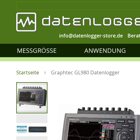
info@datenlogger-store.de
Bera
MESSGRÖSSE
ANWENDUNG
Startseite
Graphtec GL980 Datenlogger
Zum
Ende
der
Bildgalerie
springen