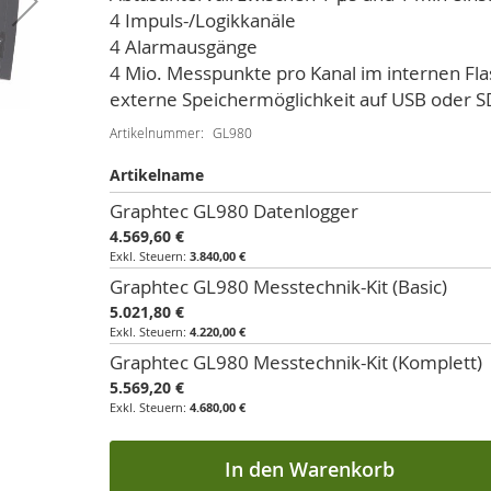
4 Impuls-/Logikkanäle
4 Alarmausgänge
4 Mio. Messpunkte pro Kanal im internen Fla
externe Speichermöglichkeit auf USB oder S
Artikelnummer
GL980
Artikelname
Artikel
Graphtec GL980 Datenlogger
für
4.569,60 €
gruppiertes
3.840,00 €
Produkt
Graphtec GL980 Messtechnik-Kit (Basic)
5.021,80 €
4.220,00 €
Graphtec GL980 Messtechnik-Kit (Komplett)
5.569,20 €
4.680,00 €
In den Warenkorb