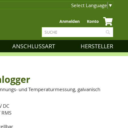
Select Language
▼
Zum
Anmelden
Konto
Inhalt
Suche
springen
Suche
ANSCHLUSSART
HERSTELLER
nlogger
pannungs- und Temperaturmessung, galvanisch
V DC
V RMS
ellbar