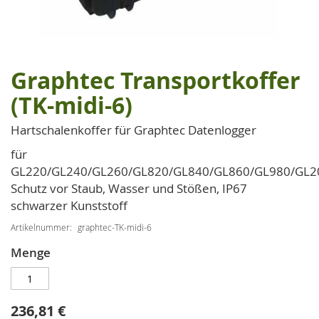
Graphtec Transportkoffer
Zum
Anfang
(TK-midi-6)
der
Bildgalerie
Hartschalenkoffer für Graphtec Datenlogger
springen
für
GL220/GL240/GL260/GL820/GL840/GL860/GL980/GL2
Schutz vor Staub, Wasser und Stößen, IP67
schwarzer Kunststoff
Artikelnummer
graphtec-TK-midi-6
Menge
236,81 €