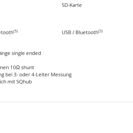
SD-Karte
(5)
(5)
etooth
USB / Bluetooth
ngänge single ended
ernen 10Ω shunt
g bei 3- oder 4-Leiter Messung
ich mit SQhub