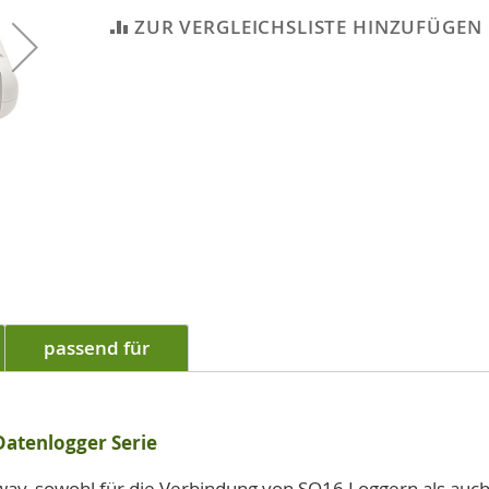
ZUR VERGLEICHSLISTE HINZUFÜGEN
passend für
atenlogger Serie
ay, sowohl für die Verbindung von SQ16 Loggern als auc