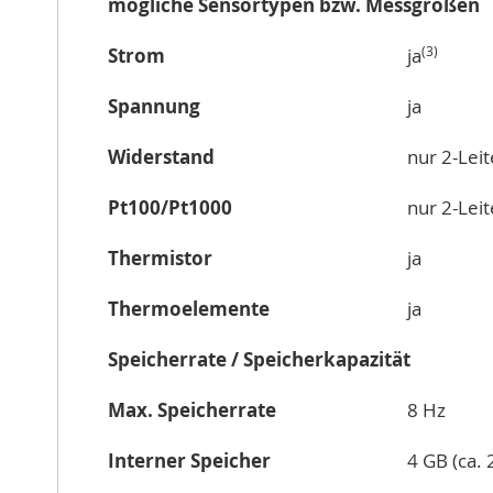
mögliche Sensortypen bzw. Messgrößen
(3)
Strom
ja
Spannung
ja
Widerstand
nur 2-Leit
Pt100/Pt1000
nur 2-Leit
Thermistor
ja
Thermoelemente
ja
Speicherrate / Speicherkapazität
Max. Speicherrate
8 Hz
Interner Speicher
4 GB (ca.