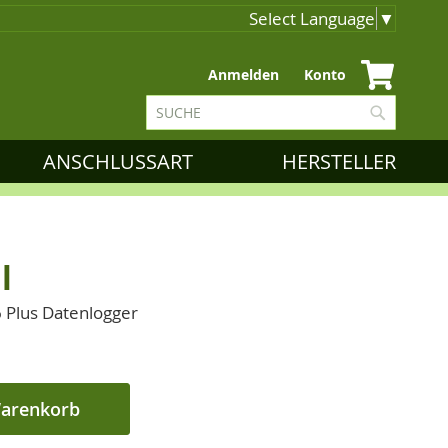
Select Language
▼
Zum
Anmelden
Konto
Inhalt
Suche
springen
Suche
ANSCHLUSSART
HERSTELLER
l
Plus Datenlogger
Warenkorb