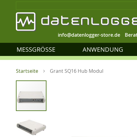
info@datenlogger-store.de
Bera
MESSGRÖSSE
ANWENDUNG
Startseite
Grant SQ16 Hub Modul
Zum
Ende
der
Bildgalerie
springen