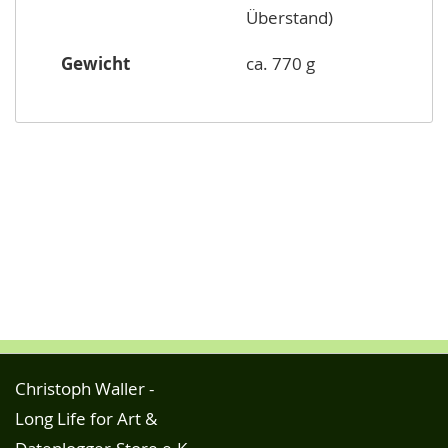
Überstand)
Gewicht
ca. 770 g
Christoph Waller -
Long Life for Art &