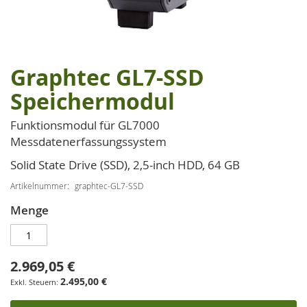
Graphtec GL7-SSD
Zum
Anfang
Speichermodul
der
Bildgalerie
Funktionsmodul für GL7000
springen
Messdatenerfassungssystem
Solid State Drive (SSD), 2,5-inch HDD, 64 GB
Artikelnummer
graphtec-GL7-SSD
Menge
2.969,05 €
2.495,00 €