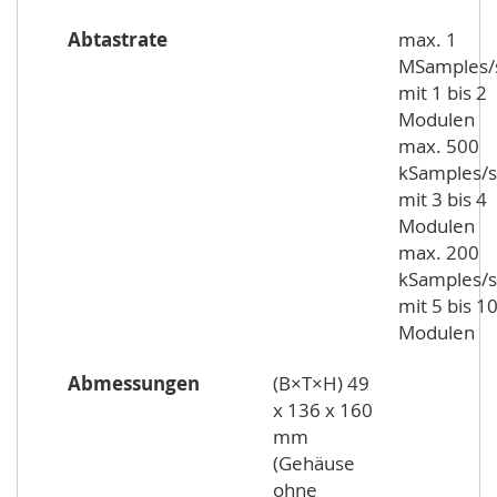
Abtastrate
max. 1
MSamples/
mit 1 bis 2
Modulen
max. 500
kSamples/s
mit 3 bis 4
Modulen
max. 200
kSamples/s
mit 5 bis 1
Modulen
Abmessungen
(B×T×H) 49
x 136 x 160
mm
(Gehäuse
ohne