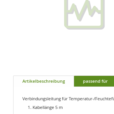
Zum
Anfang
Artikelbeschreibung
passend für
der
Bildgalerie
springen
Verbindungsleitung für Temperatur-/Feuchte
Kabellänge 5 m