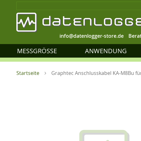
info@datenlogger-store.de
Bera
MESSGRÖSSE
ANWENDUNG
Startseite
Graphtec Anschlusskabel KA-M8Bu fü
Zum
Ende
der
Bildgalerie
springen