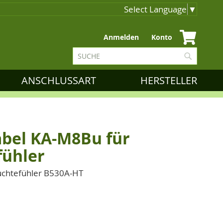
Select Language
▼
Zum
Anmelden
Konto
Inhalt
Suche
springen
Suche
ANSCHLUSSART
HERSTELLER
bel KA-M8Bu für
fühler
euchtefühler B530A-HT