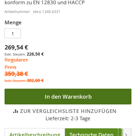
konform zu EN 12830 und HACCP
Artikelnummer
ebro-1340-6331
Menge
269,54 €
Sonderpreis
226,50 €
Regulärer
Preis
359,38 €
302,00 €
In den Warenkorb
ZUR VERGLEICHSLISTE HINZUFÜGEN
Lieferzeit: 2-3 Tage
Artikelbeschreibung
Technische Daten
Soft
Weite