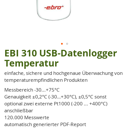
EBI 310 USB-Datenlogger
Zum
Anfang
Temperatur
der
Bildgalerie
einfache, sichere und hochgenaue Überwachung von
springen
temperaturempfindlichen Produkten
Messbereich -30...+75°C
Genauigkeit ±0,2°C (-30…+30°C), ±0,5°C sonst
optional zwei externe Pt1000 (-200 ... +400°C)
anschließbar
120.000 Messwerte
automatisch generierter PDF-Report