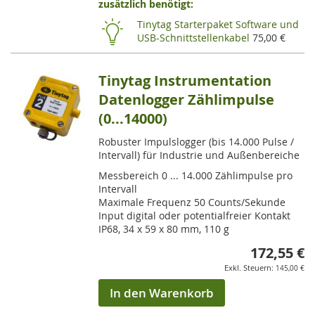
zusätzlich benötigt:
HI
Tinytag Starterpaket Software und
USB-Schnittstellenkabel
75,00 €
Tinytag Instrumentation
Datenlogger Zählimpulse
(0...14000)
Robuster Impulslogger (bis 14.000 Pulse /
Intervall) für Industrie und Außenbereiche
Messbereich 0 ... 14.000 Zählimpulse pro
Intervall
Maximale Frequenz 50 Counts/Sekunde
Input digital oder potentialfreier Kontakt
IP68, 34 x 59 x 80 mm, 110 g
172,55 €
145,00 €
In den Warenkorb