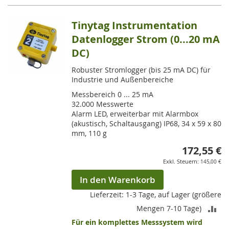
Tinytag Instrumentation
Datenlogger Strom (0...20 mA
DC)
Robuster Stromlogger (bis 25 mA DC) für
Industrie und Außenbereiche
Messbereich 0 ... 25 mA
32.000 Messwerte
Alarm LED, erweiterbar mit Alarmbox
(akustisch, Schaltausgang) IP68, 34 x 59 x 80
mm, 110 g
172,55 €
145,00 €
In den Warenkorb
Lieferzeit: 1-3 Tage, auf Lager (größere
ZU
Mengen 7-10 Tage)
Für ein komplettes Messsystem wird
VE