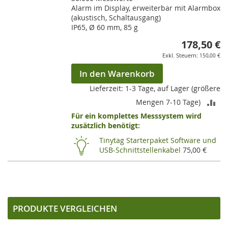
Alarm im Display, erweiterbar mit Alarmbox
(akustisch, Schaltausgang)
IP65, Ø 60 mm, 85 g
178,50 €
150,00 €
In den Warenkorb
Lieferzeit: 1-3 Tage, auf Lager (größere
ZU
Mengen 7-10 Tage)
Für ein komplettes Messsystem wird
VE
zusätzlich benötigt:
HI
Tinytag Starterpaket Software und
USB-Schnittstellenkabel
75,00 €
PRODUKTE VERGLEICHEN