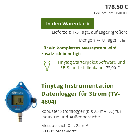
178,50 €
150,00 €
In den Warenkorb
Lieferzeit: 1-3 Tage, auf Lager (größere
ZU
Mengen 7-10 Tage)
Für ein komplettes Messsystem wird
VE
zusätzlich benötigt:
HI
Tinytag Starterpaket Software und
USB-Schnittstellenkabel
75,00 €
Tinytag Instrumentation
Datenlogger für Strom (TV-
4804)
Robuster Stromlogger (bis 25 mA DC) für
Industrie und Außenbereiche
Messbereich 0 ... 25 mA
30.000 Messwerte