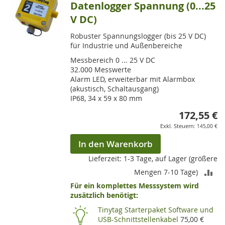
Datenlogger Spannung (0...25
V DC)
Robuster Spannungslogger (bis 25 V DC)
für Industrie und Außenbereiche
Messbereich 0 ... 25 V DC
32.000 Messwerte
Alarm LED, erweiterbar mit Alarmbox
(akustisch, Schaltausgang)
IP68, 34 x 59 x 80 mm
172,55 €
145,00 €
In den Warenkorb
Lieferzeit: 1-3 Tage, auf Lager (größere
ZU
Mengen 7-10 Tage)
Für ein komplettes Messsystem wird
VE
zusätzlich benötigt:
HI
Tinytag Starterpaket Software und
USB-Schnittstellenkabel
75,00 €