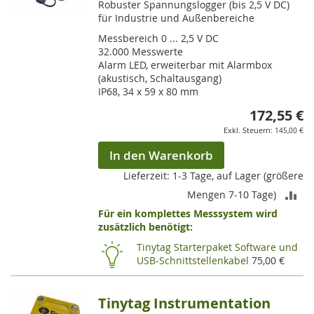
Robuster Spannungslogger (bis 2,5 V DC)
für Industrie und Außenbereiche
Messbereich 0 ... 2,5 V DC
32.000 Messwerte
Alarm LED, erweiterbar mit Alarmbox
(akustisch, Schaltausgang)
IP68, 34 x 59 x 80 mm
172,55 €
145,00 €
In den Warenkorb
Lieferzeit: 1-3 Tage, auf Lager (größere
ZU
Mengen 7-10 Tage)
Für ein komplettes Messsystem wird
VE
zusätzlich benötigt:
HI
Tinytag Starterpaket Software und
USB-Schnittstellenkabel
75,00 €
Tinytag Instrumentation