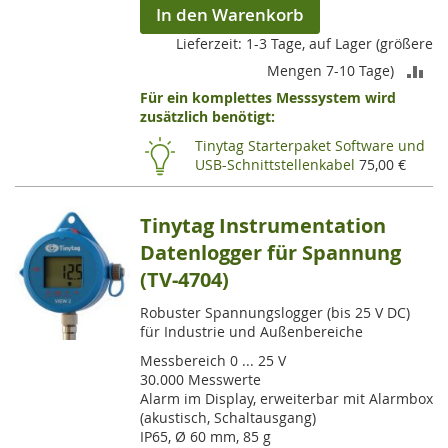
In den Warenkorb
Lieferzeit: 1-3 Tage, auf Lager (größere
ZU
Mengen 7-10 Tage)
Für ein komplettes Messsystem wird
VE
zusätzlich benötigt:
HI
Tinytag Starterpaket Software und
USB-Schnittstellenkabel
75,00 €
Tinytag Instrumentation
Datenlogger für Spannung
(TV-4704)
Robuster Spannungslogger (bis 25 V DC)
für Industrie und Außenbereiche
Messbereich 0 ... 25 V
30.000 Messwerte
Alarm im Display, erweiterbar mit Alarmbox
(akustisch, Schaltausgang)
IP65, Ø 60 mm, 85 g