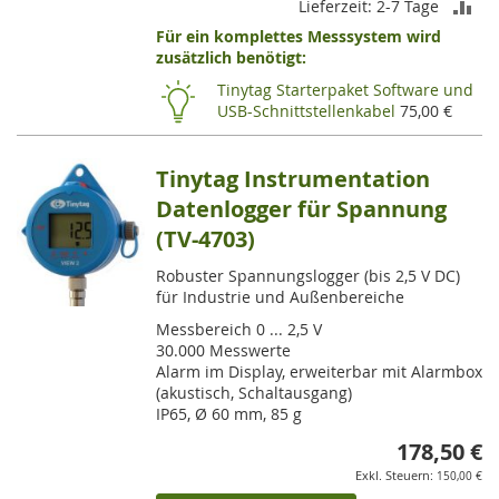
ZU
Lieferzeit: 2-7 Tage
Für ein komplettes Messsystem wird
VE
zusätzlich benötigt:
HI
Tinytag Starterpaket Software und
USB-Schnittstellenkabel
75,00 €
Tinytag Instrumentation
Datenlogger für Spannung
(TV-4703)
Robuster Spannungslogger (bis 2,5 V DC)
für Industrie und Außenbereiche
Messbereich 0 ... 2,5 V
30.000 Messwerte
Alarm im Display, erweiterbar mit Alarmbox
(akustisch, Schaltausgang)
IP65, Ø 60 mm, 85 g
178,50 €
150,00 €