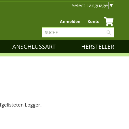
Select Language
▼
Zum
Anmelden
Konto
Inhalt
Suche
springen
Suche
ANSCHLUSSART
HERSTELLER
fgelisteten Logger.