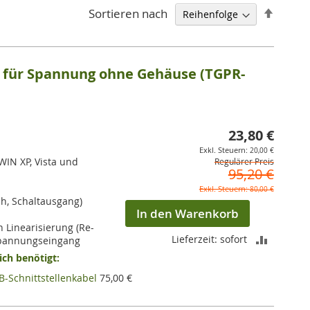
Abstei
Sortieren nach
sortie
r für Spannung ohne Gehäuse (TGPR-
23,80 €
Sonderpr
20,00 €
WIN XP, Vista und
Regulärer Preis
95,20 €
80,00 €
ch, Schaltausgang)
In den Warenkorb
 Linearisierung (Re-
ZUR
Lieferzeit: sofort
 Spannungseingang
ch benötigt:
VERGLEI
B-Schnittstellenkabel
75,00 €
HINZUF