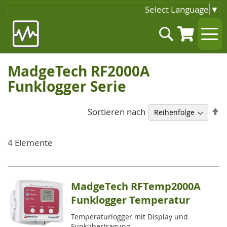
Select Language
▼
Zum
Suche
Inhalt
springen
MadgeTech RF2000A
Funklogger Serie
A
Sortieren nach
so
4
Elemente
MadgeTech RFTemp2000A
Funklogger Temperatur
Temperaturlogger mit Display und
Funkübertragung