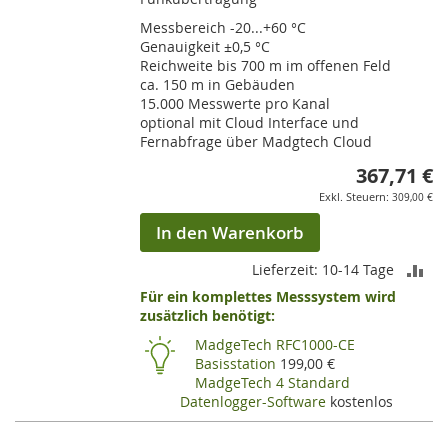
Messbereich -20...+60 °C
Genauigkeit ±0,5 °C
Reichweite bis 700 m im offenen Feld
ca. 150 m in Gebäuden
15.000 Messwerte pro Kanal
optional mit Cloud Interface und
Fernabfrage über Madgtech Cloud
367,71 €
309,00 €
In den Warenkorb
ZU
Lieferzeit: 10-14 Tage
Für ein komplettes Messsystem wird
VE
zusätzlich benötigt:
HI
MadgeTech RFC1000-CE
Basisstation
199,00 €
MadgeTech 4 Standard
Datenlogger-Software
kostenlos