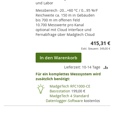
und Labor
Messbereich -20...+60 °C / 0...95 %rF
Reichweite ca. 150 m in Gebäuden
bis 700 m im offenen Feld
10.700 Messwerte pro Kanal
optional mit Cloud Interface und
Fernabfrage über Madgtech Cloud
415,31 €
349,00 €
In den Warenkorb
ZU
Lieferzeit: 10-14 Tage
Für ein komplettes Messsystem wird
VE
zusätzlich benötigt:
HI
MadgeTech RFC1000-CE
Basisstation
199,00 €
MadgeTech 4 Standard
Datenlogger-Software
kostenlos