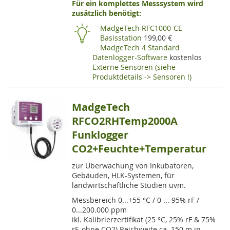
Für ein komplettes Messsystem wird
VE
zusätzlich benötigt:
HI
MadgeTech RFC1000-CE
Basisstation
199,00 €
MadgeTech 4 Standard
Datenlogger-Software
kostenlos
Externe Sensoren (siehe
Produktdetails -> Sensoren !)
MadgeTech
RFCO2RHTemp2000A
Funklogger
CO2+Feuchte+Temperatur
zur Überwachung von Inkubatoren,
Gebäuden, HLK-Systemen, für
landwirtschaftliche Studien uvm.
Messbereich 0...+55 °C / 0 ... 95% rF /
0...200.000 ppm
ikl. Kalibrierzertifikat (25 °C, 25% rF & 75%
rF, ohne CO2) Reichweite ca. 150 m in