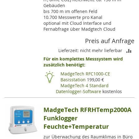
Gebäuden
bis 700 m im offenen Feld
10.700 Messwerte pro Kanal
optional mit Cloud Interface und
Fernabfrage über Madgtech Cloud
Preis auf Anfrage
ZU
Lieferzeit: nicht mehr lieferbar
Für ein komplettes Messsystem wird
VE
zusätzlich benötigt:
HI
MadgeTech RFC1000-CE
Basisstation
199,00 €
MadgeTech 4 Standard
Datenlogger-Software
kostenlos
MadgeTech RFRHTemp2000A
Funklogger
Feuchte+Temperatur
zur Überwachung des Raumklimas in Büro