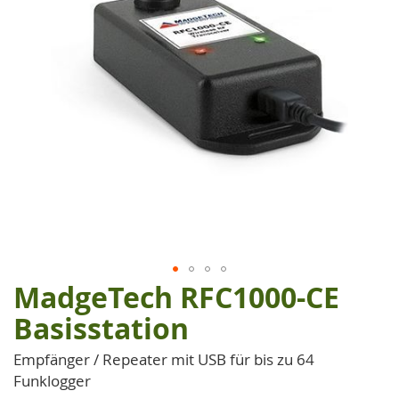
MadgeTech RFC1000-CE
Zum
Anfang
Basisstation
der
Bildgalerie
Empfänger / Repeater mit USB für bis zu 64
springen
Funklogger