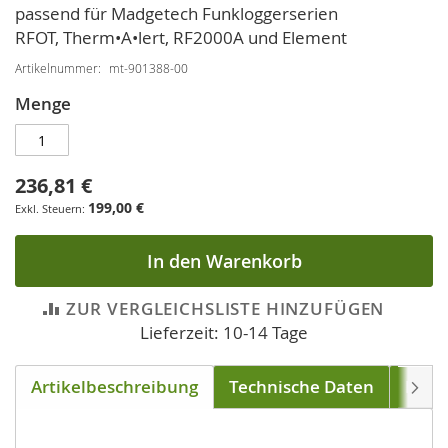
passend für Madgetech Funkloggerserien
RFOT, Therm•A•lert, RF2000A und Element
Artikelnummer
mt-901388-00
Menge
236,81 €
199,00 €
In den Warenkorb
ZUR VERGLEICHSLISTE HINZUFÜGEN
Lieferzeit: 10-14 Tage
Artikelbeschreibung
Technische Daten
Down
Weite