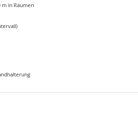
50 m in Räumen
tervall)
andhalterung