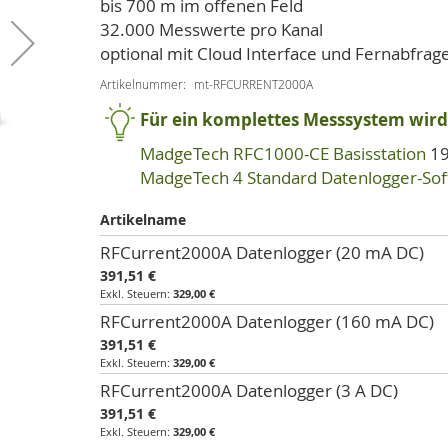
bis 700 m im offenen Feld
32.000 Messwerte pro Kanal
optional mit Cloud Interface und Fernabfra
Artikelnummer
mt-RFCURRENT2000A
Für ein komplettes Messsystem wird 
MadgeTech RFC1000-CE Basisstation
19
MadgeTech 4 Standard Datenlogger-So
Artikelname
Artikel
RFCurrent2000A Datenlogger (20 mA DC)
für
391,51 €
gruppiertes
329,00 €
Produkt
RFCurrent2000A Datenlogger (160 mA DC)
391,51 €
329,00 €
RFCurrent2000A Datenlogger (3 A DC)
391,51 €
329,00 €