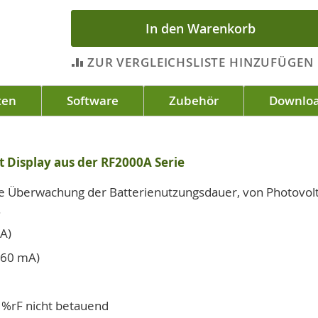
In den Warenkorb
ZUR VERGLEICHSLISTE HINZUFÜGEN
ten
Software
Zubehör
Downlo
 Display aus der RF2000A Serie
die Überwachung der Batterienutzungsdauer, von Photovo
.
A)
160 mA)
5 %rF nicht betauend