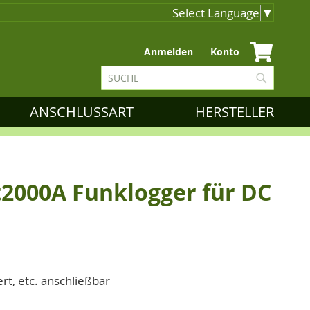
Select Language
▼
Zum
Anmelden
Konto
Inhalt
Suche
springen
Suche
ANSCHLUSSART
HERSTELLER
2000A Funklogger für DC
t, etc. anschließbar