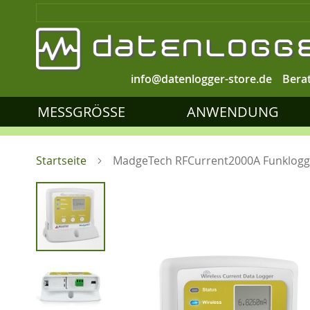
info@datenlogger-store.de
Bera
MESSGRÖSSE
ANWENDUNG
Startseite
MadgeTech RFCurrent2000A Funklogg
Zum
Ende
der
Bildgalerie
springen