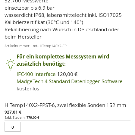
32.700 Messwerte
einsetzbar bis 6,9 bar
wasserdicht IP68, lebensmittelecht inkl. ISO17025
Kalibrierzertifikat (30°C und 140°)
Rekalibrierung nach Wunsch in Deutschland oder
beim Hersteller
Artikelnummer
mt-HiTemp140X2-FP
Für ein komplettes Messsystem wird
zusätzlich benötigt:
IFC400 Interface
120,00 €
MadgeTech 4 Standard Datenlogger-Software
kostenlos
Artikel
HiTemp140X2-FPST-6, zwei flexible Sonden 152 mm
für
927,01 €
gruppiertes
779,00 €
Produkt