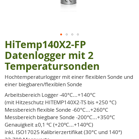
HiTemp140X2-FP
Zum
Anfang
Datenlogger mit 2
der
Temperatursonden
Bildgalerie
springen
Hochtemperaturlogger mit einer flexiblen Sonde und
einer biegbaren/flexiblen Sonde
Arbeitsbereich Logger -40°C...+140°C
(mit Hitzeschutz HITEMP140X2-TS bis +250 °C)
Messbereich flexible Sonde -60°C...+260°C
Messbereich biegbare Sonde -200°C...+350°C
Genauigkeit ±0,1 ºC (+20ºC...+140ºC)
inkl. ISO17025 Kalibrierzertifikat (30°C und 140°)