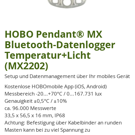
HOBO Pendant® MX
Zum
Anfang
Bluetooth-Datenlogger
der
Temperatur+Licht
Bildgalerie
springen
(MX2202)
Setup und Datenmanagement über Ihr mobiles Gerät
Kostenlose HOBOmobile App (iOS, Android)
Messbereich -20...+70°C / 0...167.731 lux
Genauigkeit ±0,5°C / ±10%
ca. 96.000 Messwerte
33,5 x 56,5 x 16 mm, IP68
Achtung: Befestigung über Kabelbinder an runden
Masten kann bei zu viel Spannung zu