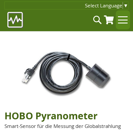
Select Language
▼
Zum
Suche
Inhalt
springen
Zum
Ende
der
Bildgalerie
springen
HOBO Pyranometer
Zum
Anfang
Smart-Sensor für die Messung der Globalstrahlung
der