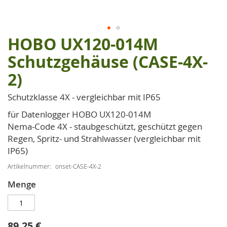
HOBO UX120-014M
Zum
Anfang
Schutzgehäuse (CASE-4X-
der
2)
Bildgalerie
springen
Schutzklasse 4X - vergleichbar mit IP65
für Datenlogger HOBO UX120-014M
Nema-Code 4X - staubgeschützt, geschützt gegen
Regen, Spritz- und Strahlwasser (vergleichbar mit
IP65)
Artikelnummer
onset-CASE-4X-2
Menge
89,25 €