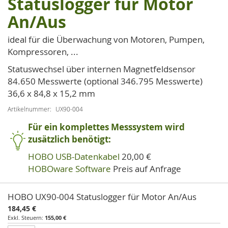
Statuslogger für Motor
der
An/Aus
Bildgalerie
springen
ideal für die Überwachung von Motoren, Pumpen,
Kompressoren, ...
Statuswechsel über internen Magnetfeldsensor
84.650 Messwerte (optional 346.795 Messwerte)
36,6 x 84,8 x 15,2 mm
Artikelnummer
UX90-004
Für ein komplettes Messsystem wird
zusätzlich benötigt:
HOBO USB-Datenkabel
20,00 €
HOBOware Software
Preis auf Anfrage
Artikel
HOBO UX90-004 Statuslogger für Motor An/Aus
für
184,45 €
gruppiertes
155,00 €
Produkt